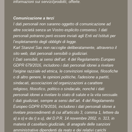
informazioni sui servizi/prodotti, offerte.
Comunicazione a terzi
I dati personali non saranno oggetto di comunicazione ad
altre società senza un Vostro esplicito consenso. I dati
personali potranno però essere inviati agli Enti ed Istituti per
l’espletamento degli obblighi di legge.
Karl Stanzel Sas non raccoglie deliberatamente, attraverso il
sito web, dati personali sensibili o giudiziari.
I Dati sensibili, ai sensi dell’art. 4 del Regolamento Europeo
GDPR 679/2016, includono i dati personali idonei a rivelare
l'origine razziale ed etnica, le convinzioni religiose, filosofiche
o di altro genere, le opinioni politiche, l'adesione a partiti,
sindacati, associazioni od organizzazioni a carattere
religioso, filosofico, politico o sindacale, nonché i dati
personali idonei a rivelare lo stato di salute e la vita sessuale.
I dati giudiziari, sempre ai sensi dell’art. 4 del Regolamento
Europeo GDPR 679/2016, includono i dati personali idonei a
rivelare provvedimenti di cui all'articolo 3, comma 1, lettere da
a) a o) e da r) a u), del D.P.R. 14 novembre 2002, n. 313, in
materia di casellario giudiziale, di anagrafe delle sanzioni
amministrative dipendenti da reato e dei relativi carichi